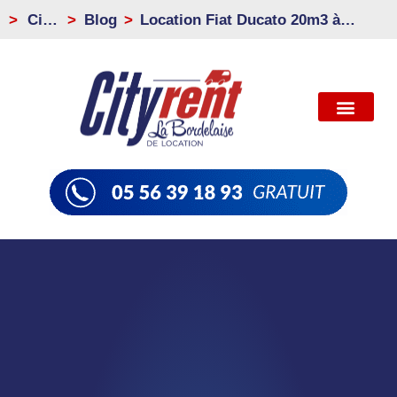
>
City
Blog
Location Fiat Ducato 20m3 à
Rent
Bordeaux – Déménagez en toute
sérénité avec City Rent