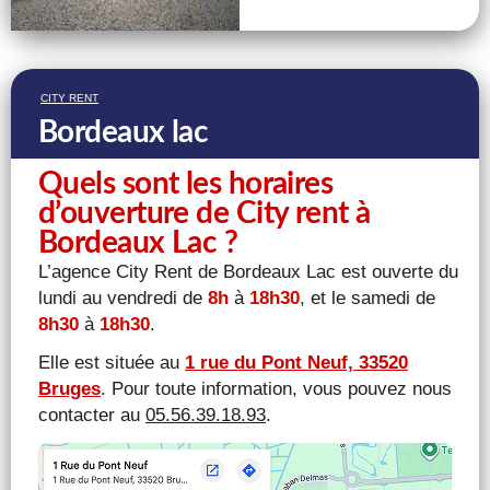
CITY RENT
Bordeaux lac
Quels sont les horaires
d’ouverture de City rent à
Bordeaux Lac ?
L’agence City Rent de Bordeaux Lac est ouverte du
lundi au vendredi de
8h
à
18h30
, et le samedi de
8h30
à
18h30
.
Elle est située au
1 rue du Pont Neuf, 33520
Bruges
. Pour toute information, vous pouvez nous
contacter au
05.56.39.18.93
.