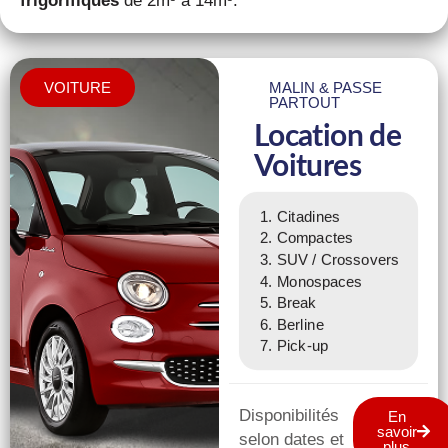
VOITURE
MALIN & PASSE
PARTOUT
Location de
Voitures
Citadines
Compactes
SUV / Crossovers
Monospaces
Break
Berline
Pick-up
Disponibilités
En
savoir
selon dates et
plus