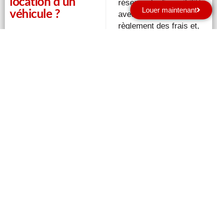
location d’un
réserve de disponibilité,
Louer maintenant
véhicule ?
avec accord du Loueur,
règlement des frais et,
si nécessaire, signature
d’un nouveau contrat ;
toute journée
supplémentaire est
facturée au tarif en
vigueur en agence
,
hors tarifs
promotionnels ou
internet.
Une tolérance de
30
minutes de retard
est
Quelles sont les
accordée. Au-delà,
une
conditions de
journée