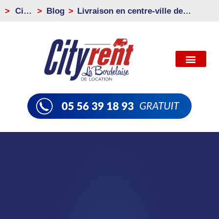
>
City
Blog
Livraison en centre-ville de
Rent
Bordeaux : éviter les amendes et
les retards