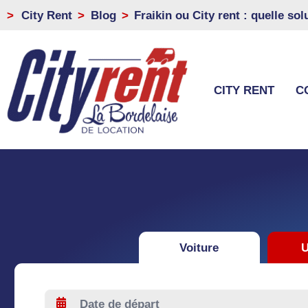
>
City Rent
Blog
Fraikin ou City rent : quelle so
CITY RENT
C
Voiture
U