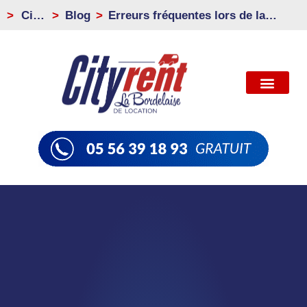
>
City
Blog
Erreurs fréquentes lors de la
Rent
location d’un utilitaire frigorifique
à Bordeaux : Ce qu’il faut éviter
pour un transport alimentaire
réussi