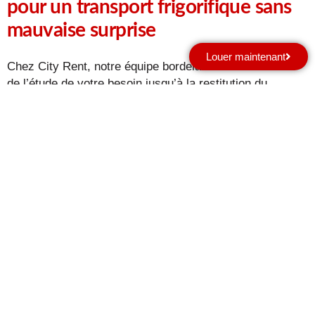
pour un transport frigorifique sans
mauvaise surprise
Louer maintenant
Chez City Rent, notre équipe bordelaise vous conseille
de l’étude de votre besoin jusqu’à la restitution du
véhicule. Nous proposons une offre adaptée aux
professionnels comme aux particuliers, avec une
tarification claire, des conseils personnalisés et deux
agences physiques pour vous accompagner :
Bruges : 1 rue du Pont Neuf, 33520 Bruges
Bègles : 95 quai du Président Wilson, 33130 Bègles
Nos utilitaires frigorifiques sont entretenus avec soin et
contrôlés avant chaque location. Notre service
d’assistance est disponible en cas d’imprévu. Pour toute
question sur la disponibilité, les volumes, la
réglementation ou les options spécifiques, contactez-
nous ou demandez un devis personnalisé.