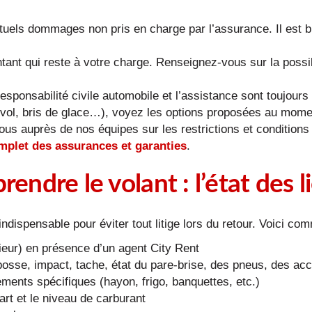
entuels dommages non pris en charge par l’assurance. Il est b
ntant qui reste à votre charge. Renseignez-vous sur la possib
responsabilité civile automobile et l’assistance sont toujou
(vol, bris de glace…), voyez les options proposées au momen
us auprès de nos équipes sur les restrictions et conditions év
mplet des assurances et garanties
.
rendre le volant : l’état des l
indispensable pour éviter tout litige lors du retour. Voici co
érieur) en présence d’un agent City Rent
, bosse, impact, tache, état du pare-brise, des pneus, des a
ements spécifiques (hayon, frigo, banquettes, etc.)
rt et le niveau de carburant