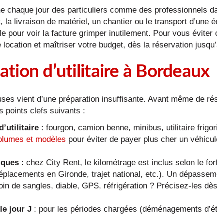
chaque jour des particuliers comme des professionnels dans 
livraison de matériel, un chantier ou le transport d’une équip
cule pour voir la facture grimper inutilement. Pour vous évi
e location et maîtriser votre budget, dès la réservation jusqu
ation d’utilitaire à Bordeaux
ses vient d’une préparation insuffisante. Avant même de rése
s points clefs suivants :
’utilitaire
: fourgon, camion benne, minibus, utilitaire frig
volumes et modèles
pour éviter de payer plus cher un véhicul
iques
: chez City Rent, le kilométrage est inclus selon le for
éplacements en Gironde, trajet national, etc.). Un dépassemen
in de sangles, diable, GPS, réfrigération ? Précisez-les dès 
le jour J
: pour les périodes chargées (déménagements d’ét