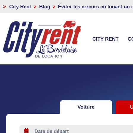
>
City Rent
Blog
Éviter les erreurs en louant un 
CITY RENT
C
Voiture
U