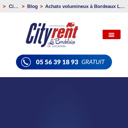
>
City
Blog
Achats volumineux à Bordeaux Lac
Rent
: réservez le bon véhicule avant le
retrait